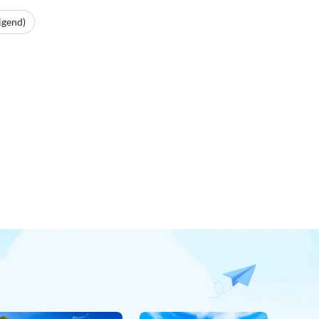
igend)