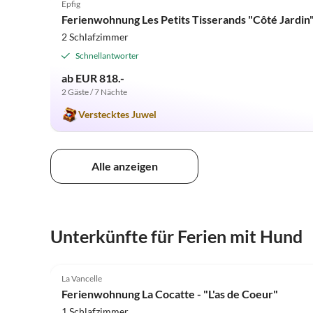
Epfig
Ferienwohnung Les Petits Tisserands "Côté Jardin
2 Schlafzimmer
Schnellantworter
ab EUR 818.-
2 Gäste / 7 Nächte
Verstecktes Juwel
Alle anzeigen
Unterkünfte für Ferien mit Hund
5.0
(34)
La Vancelle
Ferienwohnung La Cocatte - "L'as de Coeur"
1 Schlafzimmer