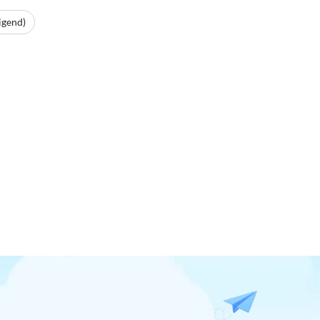
igend)