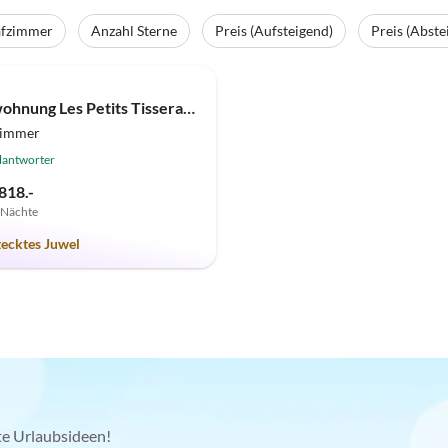
afzimmer
Anzahl Sterne
Preis (Aufsteigend)
Preis (Abste
(5)
Ferienwohnung Les Petits Tisserands "Côté Jardin"
zimmer
lantworter
818.-
7 Nächte
tecktes Juwel
kte Urlaubsideen!