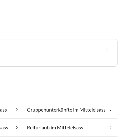
sass
Gruppenunterkünfte im Mittelelsass
sass
Reiturlaub im Mittelelsass