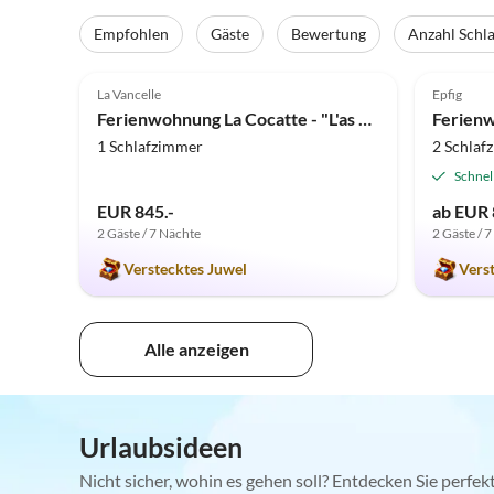
Empfohlen
Gäste
Bewertung
Anzahl Schl
5.0
(34)
Top-Inserat
5.0
La Vancelle
Epfig
Ferienwohnung La Cocatte - "L'as de Coeur"
1 Schlafzimmer
2 Schlaf
Schnel
EUR 845.-
ab EUR 
2 Gäste / 7 Nächte
2 Gäste / 
Verstecktes Juwel
Vers
Alle anzeigen
Urlaubsideen
Nicht sicher, wohin es gehen soll? Entdecken Sie perfe