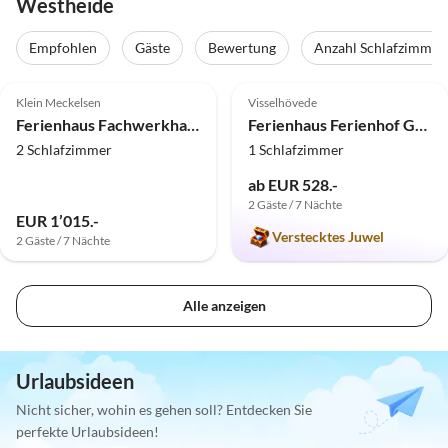
Westheide
Empfohlen
Gäste
Bewertung
Anzahl Schlafzimmer
4.9
(14)
Top-Inserat
5.0
(3)
Klein Meckelsen
Visselhövede
Ferienhaus Fachwerkhaus am Teich
Ferienhaus Ferienhof Gester
2 Schlafzimmer
1 Schlafzimmer
ab EUR 528.-
2 Gäste / 7 Nächte
EUR 1’015.-
Verstecktes Juwel
2 Gäste / 7 Nächte
Alle anzeigen
Urlaubsideen
Nicht sicher, wohin es gehen soll? Entdecken Sie
perfekte Urlaubsideen!