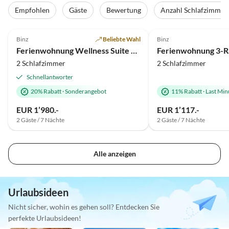
Empfohlen
Gäste
Bewertung
Anzahl Schlafzimmer
4.9
(31)
Top-Inserat
4.8
(13)
Binz
Beliebte Wahl
Binz
Ferienwohnung Wellness Suite "Meine Auszeit" in der Villa Amalie
2 Schlafzimmer
2 Schlafzimmer
Schnellantworter
20% Rabatt
·
Sonderangebot
11% Rabatt
·
Last Min
EUR 1’980.-
EUR 1’117.-
2 Gäste / 7 Nächte
2 Gäste / 7 Nächte
Alle anzeigen
Urlaubsideen
Nicht sicher, wohin es gehen soll? Entdecken Sie
perfekte Urlaubsideen!