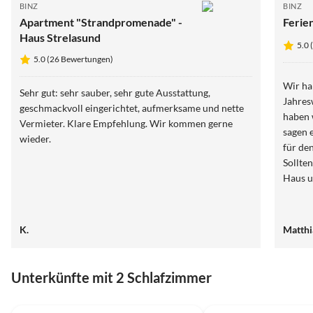
BINZ
BINZ
Apartment "Strandpromenade" -
Ferie
Haus Strelasund
5.0
5.0 (26 Bewertungen)
Wir ha
Sehr gut: sehr sauber, sehr gute Ausstattung,
Jahres
geschmackvoll eingerichtet, aufmerksame und nette
haben 
Vermieter. Klare Empfehlung. Wir kommen gerne
sagen es fehlt 
wieder.
für de
Sollte
K.
Matthi
Unterkünfte mit 2 Schlafzimmer
5.0
(23)
4.8
(10)