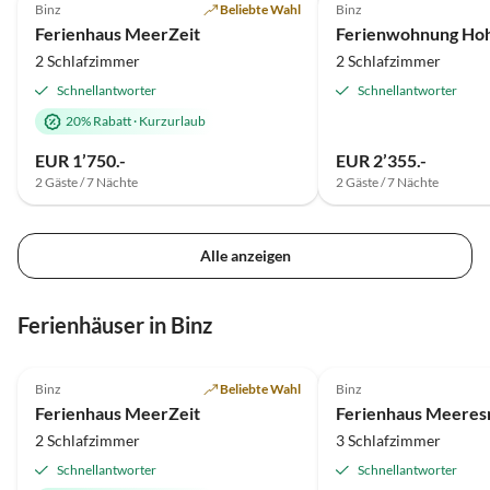
Binz
Beliebte Wahl
Binz
Ferienhaus MeerZeit
2 Schlafzimmer
2 Schlafzimmer
Schnellantworter
Schnellantworter
20% Rabatt
·
Kurzurlaub
EUR 1’750.-
EUR 2’355.-
2 Gäste / 7 Nächte
2 Gäste / 7 Nächte
Alle anzeigen
Virtuelle
Tour
Ferienhäuser in Binz
5.0
(23)
5.0
(12)
Binz
Beliebte Wahl
Binz
Ferienhaus MeerZeit
Ferienhaus Meeres
2 Schlafzimmer
3 Schlafzimmer
Schnellantworter
Schnellantworter