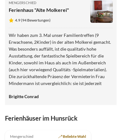
MENGERSCHIED
Ferienhaus "Alte Molkerei"
4.9 (94 Bewertungen)
Wir haben zum 3. Mal unser Familientreffen (9
Erwachsene, 2Kinder) in der alten Molkerei gemacht.
Was besonders auffällt, ist die qualitativ hohe
Ausstattung, der fantastische Spielbereich für die
Kinder, sowohl im Haus als auch im Außenbereich
(auch hier vorwiegend Qualitäts -Spielmaterialien).
Die zurückhaltende Präsenz der Vermieterin Frau
Mindermann ist unvergleichlich: sie ist jederzeit
ansprechbar ohne dabei kontrollierend zu sein. Man
Brigitte Conrad
spürt im gesamten Ambiente, dass es sehr pfleglich
behandelt wird und dass sich "gekümmert" wird: alles
ist blitzsauber, die Ausstattung ist mehr als super
Ferienhäuser im Hunsrück
großzügig, Es fehlt an nichts, auch an die kleinsten
Dinge ist gedacht! Das ist nicht selbstverständlich.
4.9
(94)
Wir werden wiederkommen und die Unterkunft
Mengerschied
Beliebte Wahl
weiterempfehlen. Danke Frau Mindermann