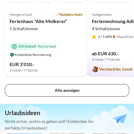
4.9
(94)
5.0
(69)
Mengerschied
Beliebte Wahl
Hattgenstein
Ferienhaus "Alte Molkerei"
5 Schlafzimmer
4 Schlafzimmer
5
/ 5
Klassifizie
10% Rabatt
·
Kurzurlaub
ab EUR 630.-
Kostenlose Stornierung
2 Gäste / 7 Nächte
EUR 3’010.-
Verstecktes Juwel
2 Gäste / 7 Nächte
Alle anzeigen
Urlaubsideen
Nicht sicher, wohin es gehen soll? Entdecken Sie
perfekte Urlaubsideen!