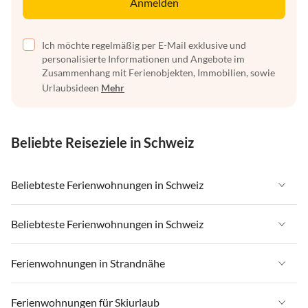
Anmelden
Ich möchte regelmäßig per E-Mail exklusive und
personalisierte Informationen und Angebote im
Zusammenhang mit Ferienobjekten, Immobilien, sowie
Urlaubsideen
Mehr
Beliebte Reiseziele in Schweiz
Beliebteste Ferienwohnungen in Schweiz
Ferienwohnungen in Schweiz
Beliebteste Ferienwohnungen in Schweiz
Ferienwohnungen in Wallis
Ferienwohnungen in Schweiz
Ferienwohnungen in Strandnähe
Ferienwohnungen in Saas-Fee / Saastal
Ferienwohnungen in Wallis
Ferienwohnungen in Tessin
Ferienwohnungen in Strandnähe in Schweiz
Ferienwohnungen für Skiurlaub