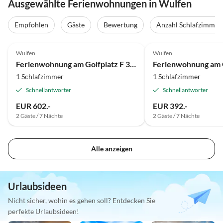
Ausgewählte Ferienwohnungen in Wulfen
Empfohlen
Gäste
Bewertung
Anzahl Schlafzimmer
Top-Inserat
Wulfen
Wulfen
Ferienwohnung am Golfplatz F 35 O
1 Schlafzimmer
1 Schlafzimmer
Schnellantworter
Schnellantworter
EUR 602.-
EUR 392.-
2 Gäste / 7 Nächte
2 Gäste / 7 Nächte
Alle anzeigen
Urlaubsideen
Nicht sicher, wohin es gehen soll? Entdecken Sie
perfekte Urlaubsideen!