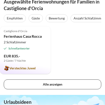
Ausgewählte Ferienwohnungen für Familien in
Castiglione d'Orcia
Empfohlen
Gäste
Bewertung
Anzahl Schlafzimmer
5.0
(1)
Top-Inserat
Castiglione d'Orcia
Ferienhaus Casa Rocca
2 Schlafzimmer
Schnellantworter
EUR 835.-
2 Gäste / 7 Nächte
Verstecktes Juwel
Alle anzeigen
Urlaubsideen