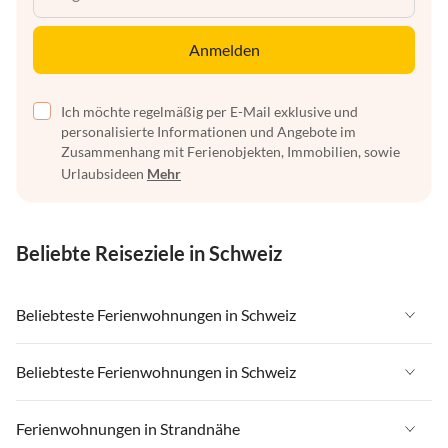
Anmelden
Ich möchte regelmäßig per E-Mail exklusive und
personalisierte Informationen und Angebote im
Zusammenhang mit Ferienobjekten, Immobilien, sowie
Urlaubsideen
Mehr
Beliebte Reiseziele in Schweiz
Beliebteste Ferienwohnungen in Schweiz
Ferienwohnungen in Schweiz
Beliebteste Ferienwohnungen in Schweiz
Ferienwohnungen in Wallis
Ferienwohnungen in Schweiz
Ferienwohnungen in Strandnähe
Ferienwohnungen in Saas-Fee / Saastal