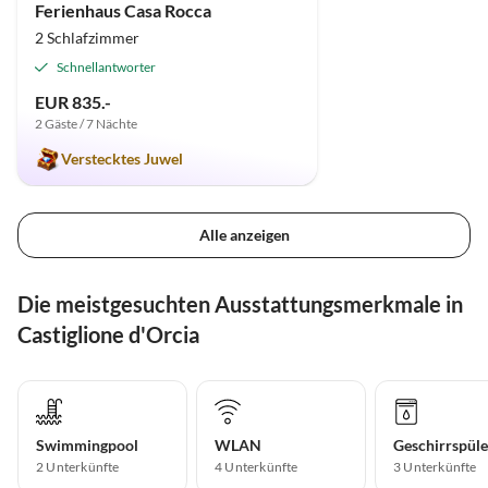
Ferienhaus Casa Rocca
2 Schlafzimmer
Schnellantworter
EUR 835.-
2 Gäste / 7 Nächte
Verstecktes Juwel
Alle anzeigen
Die meistgesuchten Ausstattungsmerkmale in
Castiglione d'Orcia
Swimmingpool
WLAN
Geschirrspüle
2 Unterkünfte
4 Unterkünfte
3 Unterkünfte