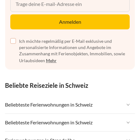
Anmelden
Ich möchte regelmäßig per E-Mail exklusive und
personalisierte Informationen und Angebote im
Zusammenhang mit Ferienobjekten, Immobilien, sowie
Urlaubsideen
Mehr
Beliebte Reiseziele in Schweiz
Beliebteste Ferienwohnungen in Schweiz
Ferienwohnungen in Schweiz
Beliebteste Ferienwohnungen in Schweiz
Ferienwohnungen in Wallis
Ferienwohnungen in Schweiz