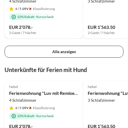
4 Schlafzimmer
3 Schlafzimmer
4
/ 5
Klassifizierung
10% Rabatt
·
Kurzurlaub
EUR 2’078.-
EUR 1’563.50
2 Gäste / 7 Nächte
2 Gäste / 7 Nächte
Alle anzeigen
Unterkünfte für Ferien mit Hund
4.8
(5)
5.0
(1)
Nebel
Nebel
Ferienwohnung "Luv mit Remise" im Haus Smäswai 10
4 Schlafzimmer
3 Schlafzimmer
4
/ 5
Klassifizierung
10% Rabatt
·
Kurzurlaub
EUR 2’078.-
EUR 1’563.50