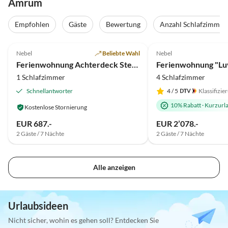
Amrum
Empfohlen
Gäste
Bewertung
Anzahl Schlafzimmer
5.0
(6)
4.8
(5)
Nebel
Beliebte Wahl
Nebel
Ferienwohnung Achterdeck Steuerbord Kapitänshaus Klar Kimming
1 Schlafzimmer
4 Schlafzimmer
Schnellantworter
4
/ 5
Klassifizie
10% Rabatt
·
Kurzurl
Kostenlose Stornierung
EUR 687.-
EUR 2’078.-
2 Gäste / 7 Nächte
2 Gäste / 7 Nächte
Alle anzeigen
Urlaubsideen
Nicht sicher, wohin es gehen soll? Entdecken Sie