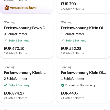
EUR 700.-
Verstecktes Juwel
2 Gäste / 7 Nächte
4.5
(2)
4.8
(2)
Tönning
Tönning
Ferienwohnung Fewo Deichblick
Ferienwohnung Klein Olversum
3 Schlafzimmer
1 Schlafzimmer
Sofort Buchung
Sofort Buchung
EUR 673.10
EUR 552.28
2 Gäste / 7 Nächte
2 Gäste / 7 Nächte
4.5
(1)
Tönning
Tönning
Ferienwohnung Kleeblatt-Dairy
Ferienwohnung Klein Olversum
2 Schlafzimmer
1 Schlafzimmer
Sofort Buchung
Kostenlose Stornierung
EUR 874.17
EUR 440.-
2 Gäste / 7 Nächte
2 Gäste / 7 Nächte