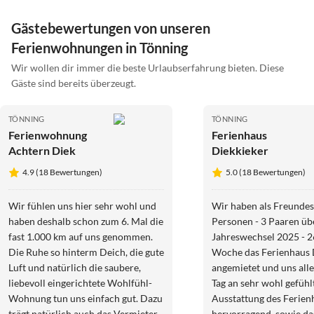
Gästebewertungen von unseren
Ferienwohnungen in Tönning
Wir wollen dir immer die beste Urlaubserfahrung bieten. Diese
Gäste sind bereits überzeugt.
TÖNNING
TÖNNING
Ferienwohnung
Ferienhaus
Achtern Diek
Diekkieker
4.9 (18 Bewertungen)
5.0 (18 Bewertungen)
Wir fühlen uns hier sehr wohl und
Wir haben als Freundes
haben deshalb schon zum 6. Mal die
Personen - 3 Paaren üb
fast 1.000 km auf uns genommen.
Jahreswechsel 2025 - 2
Die Ruhe so hinterm Deich, die gute
Woche das Ferienhaus 
Luft und natürlich die saubere,
angemietet und uns all
liebevoll eingerichtete Wohlfühl-
Tag an sehr wohl gefühl
Wohnung tun uns einfach gut. Dazu
Ausstattung des Ferienh
trägt natürlich auch das Vermieter-
hervorragend, sowie da