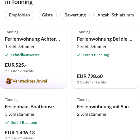
in Tönning
Empfohlen
Gäste
Bewertung
Anzahl Schlafzimmer
4.9
(18)
4.7
(17)
Tönning
Tönning
Ferienwohnung Achtern Diek
Ferienwohnung Bei die Fische
1 Schlafzimmer
2 Schlafzimmer
Schnellantworter
Sofort Buchung
EUR 525.-
2 Gäste / 7 Nächte
EUR 798.60
Verstecktes Juwel
2 Gäste / 7 Nächte
5.0
(14)
4.9
(11)
Top-Inserat
Tönning
Tönning
Ferienhaus Boathouse
Ferienwohnung mit Sauna und Kamin
3 Schlafzimmer
2 Schlafzimmer
Sofort Buchung
EUR 1’436.13
2 Gäste / 7 Nächte