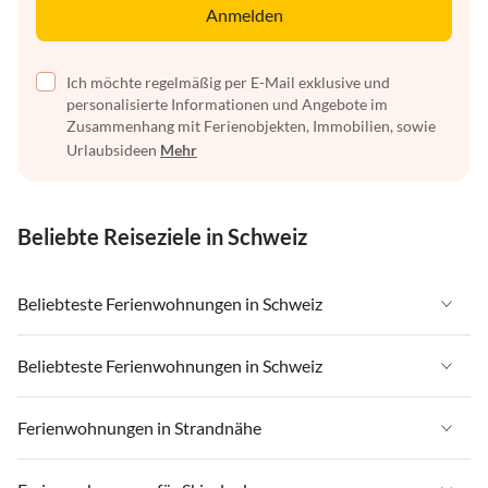
Anmelden
Ich möchte regelmäßig per E-Mail exklusive und
personalisierte Informationen und Angebote im
Zusammenhang mit Ferienobjekten, Immobilien, sowie
Urlaubsideen
Mehr
Beliebte Reiseziele in Schweiz
Beliebteste Ferienwohnungen in Schweiz
Ferienwohnungen in Schweiz
Beliebteste Ferienwohnungen in Schweiz
Ferienwohnungen in Wallis
Ferienwohnungen in Schweiz
Ferienwohnungen in Strandnähe
Ferienwohnungen in Saas-Fee / Saastal
Ferienwohnungen in Wallis
Ferienwohnungen in Tessin
Ferienwohnungen in Strandnähe in Schweiz