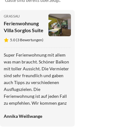
Gäste sind bereits überzeugt.
GRASSAU
Ferienwohnung
Villa Sorglos Suite
5.0 (3 Bewertungen)
Super Ferienwohnung mit allem
was man braucht. Schöner Balkon
mit toller Aussicht. Die Vermieter
sind sehr freundlich und gaben
auch Tipps zu verschiedenen
Ausflugszielen. Die
Ferienwohnung ist auf jeden Fall
zu empfehlen. Wir kommen ganz
sicher wieder. Es war ein
Annika Weißwange
gelungener Urlaub.