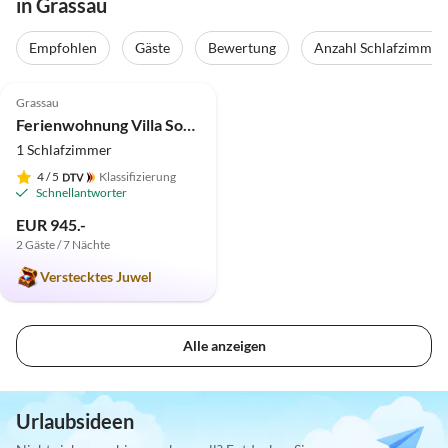
in Grassau
Empfohlen
Gäste
Bewertung
Anzahl Schlafzimmer
5.0
(3)
Grassau
Ferienwohnung Villa Sorglos Suite
1 Schlafzimmer
4
/ 5
Klassifizierung
Schnellantworter
EUR 945.-
2 Gäste / 7 Nächte
Verstecktes Juwel
Alle anzeigen
Urlaubsideen