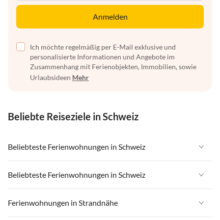
Anmelden
Ich möchte regelmäßig per E-Mail exklusive und
personalisierte Informationen und Angebote im
Zusammenhang mit Ferienobjekten, Immobilien, sowie
Urlaubsideen
Mehr
Beliebte Reiseziele in Schweiz
Beliebteste Ferienwohnungen in Schweiz
Ferienwohnungen in Schweiz
Beliebteste Ferienwohnungen in Schweiz
Ferienwohnungen in Wallis
Ferienwohnungen in Schweiz
Ferienwohnungen in Strandnähe
Ferienwohnungen in Saas-Fee / Saastal
Ferienwohnungen in Wallis