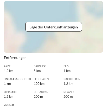
Lage der Unterkunft anzeigen
Entfernungen
ARZT
BAHNHOF
BUS
1.2 km
5 km
1 km
EINKAUFSMÖGLICHKEIT
FLUGHAFEN
NACHTLEBEN
1 km
120 km
1.2 km
ORTSMITTE
RESTAURANT
STRAND
1.2 km
200 m
200 m
WASSER