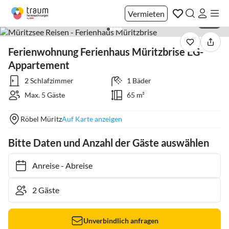
Vermieten
1 / 21
Ferienwohnung Ferienhaus Müritzbrise EG-
Appartement
2 Schlafzimmer
1 Bäder
Max. 5 Gäste
65 m²
Röbel Müritz
Auf Karte anzeigen
Bitte Daten und Anzahl der Gäste auswählen
Anreise
-
Abreise
Unverbindlich anfragen