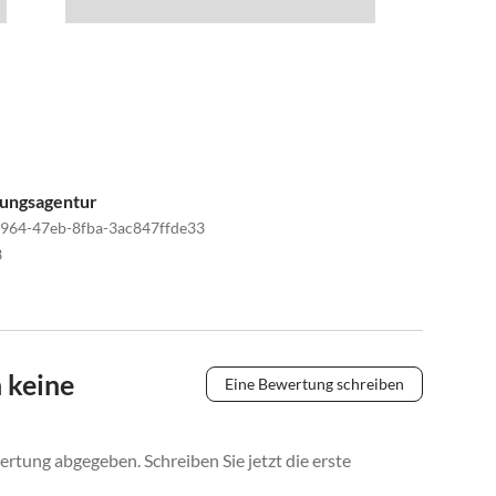
tungsagentur
964-47eb-8fba-3ac847ffde33
3
 keine
Eine Bewertung schreiben
rtung abgegeben. Schreiben Sie jetzt die erste