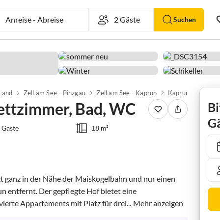
Anreise
-
Abreise
Suchen
 Land
Zell am See - Pinzgau
Zell am See - Kaprun
Kaprun
ettzimmer, Bad, WC
Bi
Gä
 Gäste
18 m²
gt ganz in der Nähe der Maiskogelbahn und nur einen 
entfernt. Der gepflegte Hof bietet eine 
erte Appartements mit Platz für drei...
Mehr anzeigen