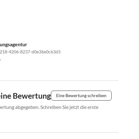
tungsagentur
f218-4206-8237-d0e36e0c63d3
6
eine Bewertung
Eine Bewertung schreiben
rtung abgegeben. Schreiben Sie jetzt die erste