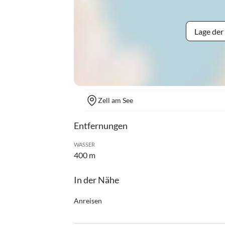
Lage der
Zell am See
Entfernungen
WASSER
400 m
In der Nähe
Anreisen
Check-In ab 15.00 Uhr möglich. Sollten Sie nach 
geben.