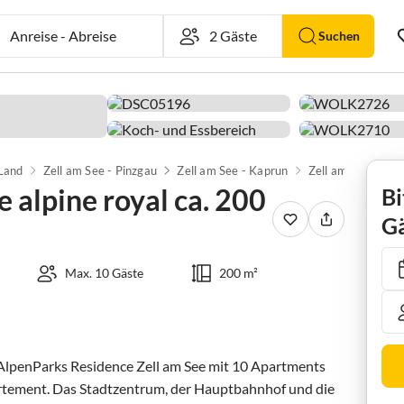
Anreise
-
Abreise
Suchen
 Land
Zell am See - Pinzgau
Zell am See - Kaprun
Zell am See
alpine royal ca. 200
Bi
Gä
Max. 10 Gäste
200 m²
 AlpenParks Residence Zell am See mit 10 Apartments 
rtement. Das Stadtzentrum, der Hauptbahnhof und die 