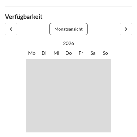
Wir liegen direkt im Ort Zell am See, in Bahnhofsnähe, gleich neben
dem Restaurant Kupferkessel. Unsere Reception ist von 7.30 Uhr
Verfügbarkeit
bis 20.00 Uhr besetzt. Sollten Sie später anreisen, hinterlegen wir
Ihren Schlüssel in einem Schlüsselsafe.
Monatsansicht
2026
Mo
Di
Mi
Do
Fr
Sa
So