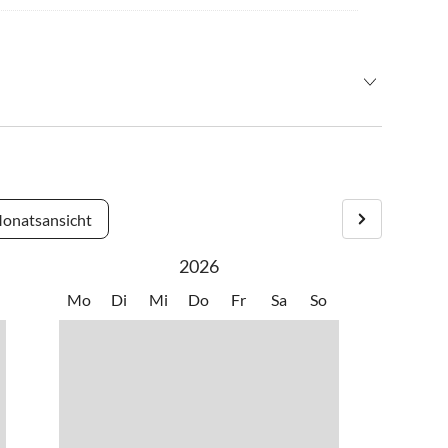
Zell am See. Checkin 16:00-20:00h. Bei abweichender Anreise
rufen Sie bitte +436641474438 an. Wir zeigen Ihnen ihr
onatsansicht
2026
Mo
Di
Mi
Do
Fr
Sa
So