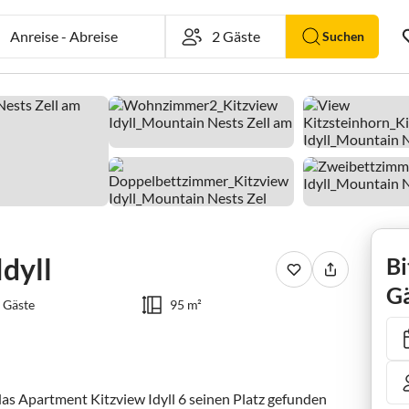
Anreise
-
Abreise
Suchen
dyll
Bi
Gä
 Gäste
95 m²
das Apartment Kitzview Idyll 6 seinen Platz gefunden 