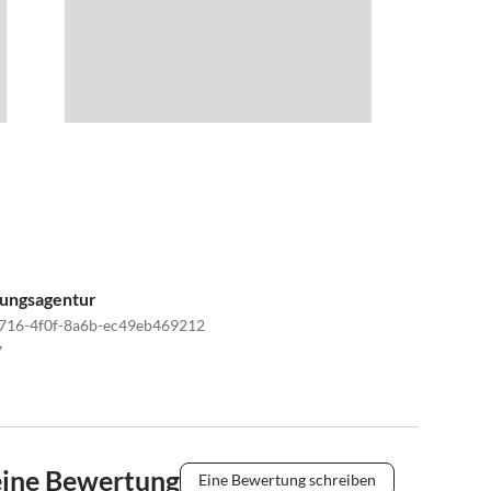
tungsagentur
716-4f0f-8a6b-ec49eb469212
7
eine Bewertung
Eine Bewertung schreiben