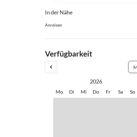
In der Nähe
Anreisen
Anreiseadresse ist: Edelweißstraße 4/3 in 5700 
bitten wir um Info. Sobald Sie angekommen sind 
gebuchtes Apartment persönlich.
Verfügbarkeit
M
2026
Mo
Di
Mi
Do
Fr
Sa
So