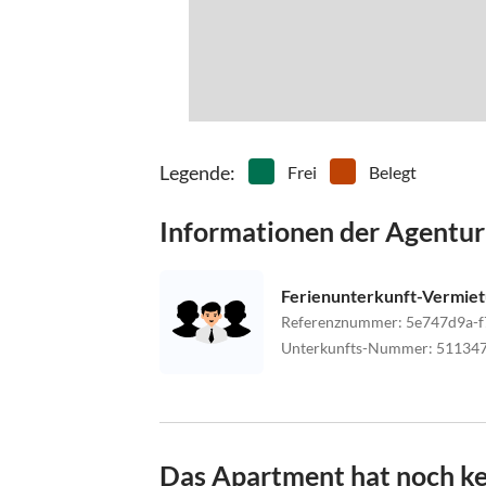
Legende
:
Frei
Belegt
Informationen der Agentur
Ferienunterkunft-Vermie
Referenznummer
:
5e747d9a-f
Unterkunfts-Nummer
:
51134
Das Apartment hat noch k