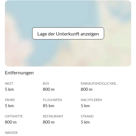
Lage der Unterkunft anzeigen
Entfernungen
ARZT
BUS
EINKAUFSMÖGLICHKEIT
5 km
800 m
800 m
FÄHRE
FLUGHAFEN
NACHTLEBEN
5 km
85 km
5 km
ORTSMITTE
RESTAURANT
STRAND
800 m
800 m
5 km
WASSER