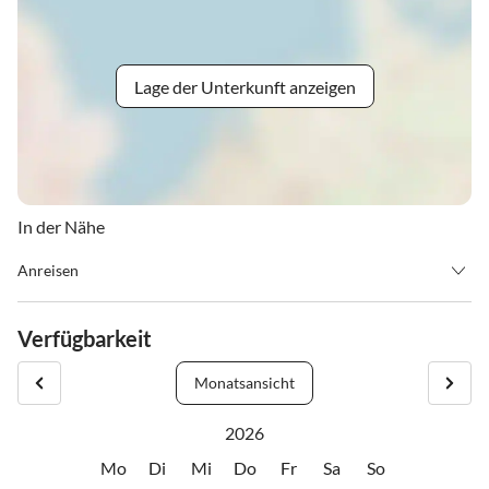
Lage der Unterkunft anzeigen
In der Nähe
Anreisen
Anreise mit dem Auto:
Von Westen:
Verfügbarkeit
Autobahn Salzburg - Villach - Abfahrt Eben in Pongau - Filzmoos -
Ramsau.
Monatsansicht
Bahnstation Schladming - Taxis oder Bus nach Ramsau,
Von Osten:
2026
Von Wien - Graz - Richtung Liezen - Ennstal - Gröbming -
Mo
Di
Mi
Do
Fr
Sa
So
Schladming - Ramsau -