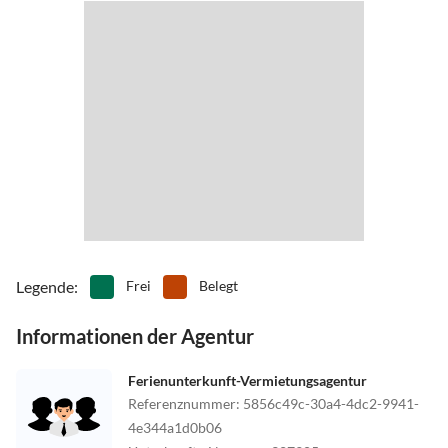
Verkehrsleitzahl 714 blau
Transfer Wien - Ramsau - Wien
Flughafentransfer mit Taxi oder mit dem Zug nach Schladming und
mit Taxi oder Bus nach Ramsau
Legende
:
Frei
Belegt
Informationen der Agentur
Ferienunterkunft-Vermietungsagentur
Referenznummer
:
5856c49c-30a4-4dc2-9941-
4e344a1d0b06