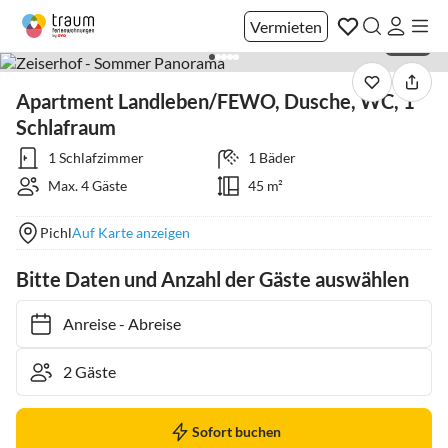
Vermieten
1 / 33
Apartment Landleben/FEWO, Dusche, WC, 1
Schlafraum
1 Schlafzimmer
1 Bäder
Max. 4 Gäste
45 m²
Pichl
Auf Karte anzeigen
Bitte Daten und Anzahl der Gäste auswählen
Anreise
-
Abreise
Sofort buchen