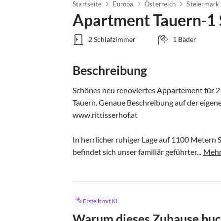
Startseite
Europa
Österreich
Steiermark
Apartment Tauern-1 
2 Schlafzimmer
1 Bäder
Beschreibung
Schönes neu renoviertes Appartement für 2-
Tauern. Genaue Beschreibung auf der eige
www.rittisserhof.at

In herrlicher ruhiger Lage auf 1100 Meter
befindet sich unser familiär geführter...
Mehr
Erstellt mit KI
Warum dieses Zuhause bu