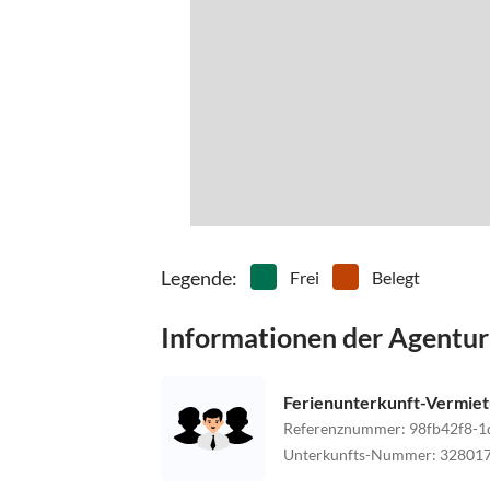
Legende
:
Frei
Belegt
Informationen der Agentur
Ferienunterkunft-Vermie
Referenznummer
:
98fb42f8-1
Unterkunfts-Nummer
:
32801