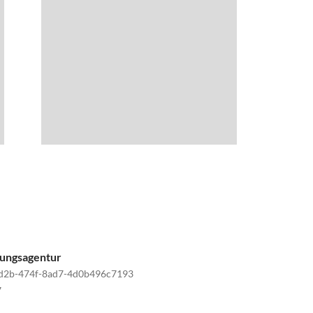
tungsagentur
d2b-474f-8ad7-4d0b496c7193
7