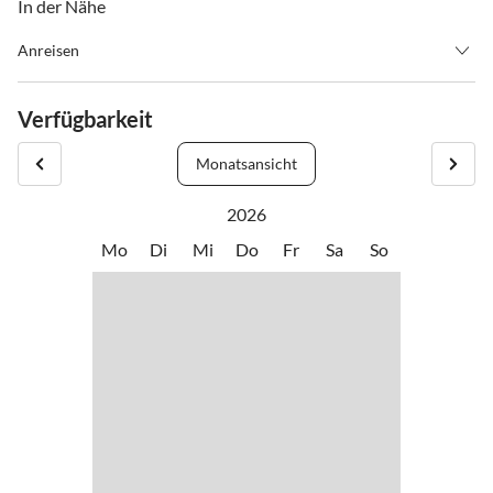
In der Nähe
Anreisen
Von Richtung Schladming: Angekommen in Ramsau Ort folgen Sie
ca. 4 km der Landstrasse in Richtung Filzmoos, vorbei an der
Verfügbarkeit
Abzweigung zum Dachstein, liegt unser Haus direkt an der rechten
Strassenseite.
Monatsansicht
2026
Mo
Di
Mi
Do
Fr
Sa
So