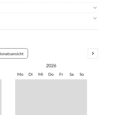
nisbad
•
Hallenbad
•
Kitesurfen
c Walking
•
Schifffahrt/Bootstour
n
•
Surfen
 Ruhezonen und das Inseldorf in ihrer Nähe wissen wollen. Das
 beobachten
•
Wandern
um und eine Düne vom langen Sandstrand entfernt.
wandern
•
Wellness
onatsansicht
2026
Mo
Di
Mi
Do
Fr
Sa
So