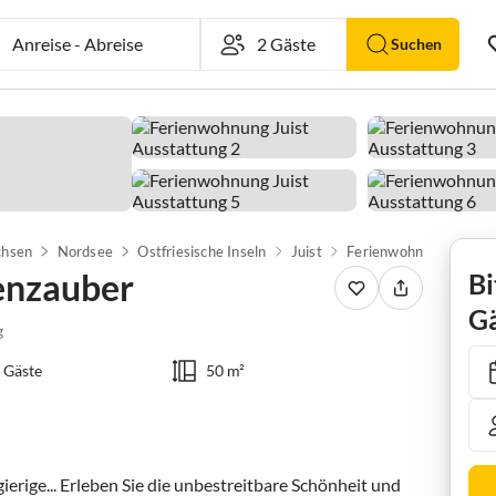
Anreise
-
Abreise
Suchen
chsen
Nordsee
Ostfriesische Inseln
Juist
Ferienwohnung Dünen
enzauber
Bi
Gä
g
 Gäste
50 m²
ierige... Erleben Sie die unbestreitbare Schönheit und 