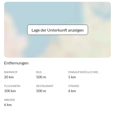
Lage der Unterkunft anzeigen
Entfernungen
BAHNHOF
BUS
EINKAUFSMÖGLICHKEIT
20 km
500 m
5 km
FLUGHAFEN
RESTAURANT
STRAND
100 km
500 m
6 km
WASSER
6 km