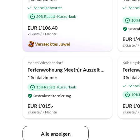
Schnellantworter
Schnel
20% Rabatt
·
Kurzurlaub
10% 
EUR 1’106.40
Kostenl
2 Gäste / 7 Nächte
EUR 1’4
Verstecktes Juwel
2 Gäste / 
Hohen Wieschendorf
Kühlungs
Ferienwohnung Mee(h)r Auszeit No. 18
1 Schlafzimmer
3 Schlaf
Schnel
15% Rabatt
·
Kurzurlaub
10% 
Kostenlose Stornierung
EUR 1’015.-
EUR 1’0
2 Gäste / 7 Nächte
2 Gäste / 
Alle anzeigen