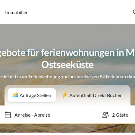
Immobilien
ebote für ferienwohnungen in M
Ostseeküste
e deine Traum-Ferienwohnung und buche eine von 84 Ferienunterkü
Anfrage Stellen
Aufenthalt Direkt Buchen
Anreise
-
Abreise