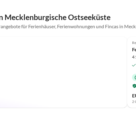
n Mecklenburgische Ostseeküste
erangebote für Ferienhäuser, Ferienwohnungen und Fincas in Mec
Top-Inserat
Re
F
4 
E
2 