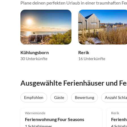
Plane deinen perfekten Urlaub in einer traumhaften Fe
Kühlungsborn
Rerik
30 Unterkünfte
16 Unterkünfte
Ausgewählte Ferienhäuser und F
Virtuell
Tour
Empfohlen
Gäste
Bewertung
Anzahl Schl
5.0
(70)
Top-Inserat
5.0
Warnemünde
Rerik
Strand
Ferienwohnung Four Seasons
Ferienh
1 Schlafzimmer
4 Schlaf