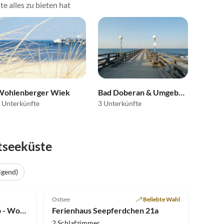
e alles zu bieten hat
Wohlenberger Wiek
Bad Doberan & Umgebung
 Unterkünfte
3 Unterkünfte
tseeküste
igend)
Top-Inserat
4.5
(1)
Top-Inserat
Ostsee
Beliebte Wahl
Ferienwohnung Haus Olymp - Wohnung 16
Ferienhaus Seepferdchen 21a
2 Schlafzimmer