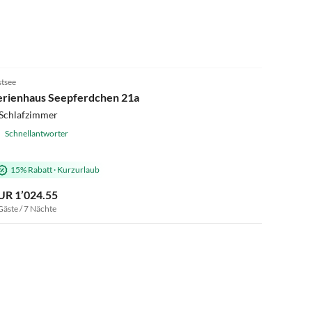
4.5
(1)
tsee
erienhaus Seepferdchen 21a
 Schlafzimmer
Schnellantworter
15% Rabatt
·
Kurzurlaub
UR 1’024.55
Gäste / 7 Nächte