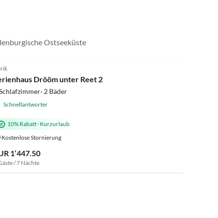
außerhalb der Saison da ist, hat es auch sehr ruhig.
Empfehlung zum Essen: Restaurant Nienhäger Strand,
hervorragend und günstig!
Virtuelle
Tour
klenburgische Ostseeküste
5.0
(20)
rik
Strandurlaub
erienhaus Drööm unter Reet 2
Schlafzimmer· 2 Bäder
Schnellantworter
10% Rabatt
·
Kurzurlaub
Kostenlose Stornierung
UR 1’447.50
Gäste / 7 Nächte