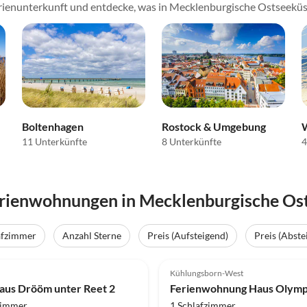
rienunterkunft und entdecke, was in Mecklenburgische Ostseeküst
Boltenhagen
Rostock & Umgebung
11 Unterkünfte
8 Unterkünfte
4
erienwohnungen in Mecklenburgische Os
e
afzimmer
Anzahl Sterne
Preis (Aufsteigend)
Preis (Abste
(20)
Top-Inserat
5.0
(7)
Kühlungsborn-West
urlaub
aus Drööm unter Reet 2
zimmer
1 Schlafzimmer