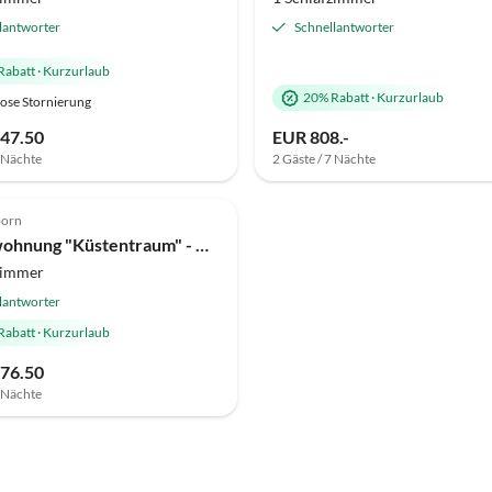
lantworter
Schnellantworter
Rabatt
·
Kurzurlaub
20% Rabatt
·
Kurzurlaub
ose Stornierung
47.50
EUR 808.-
7 Nächte
2 Gäste / 7 Nächte
Top-Inserat
born
Ferienwohnung "Küstentraum" - Am Weststrand B43
zimmer
lantworter
Rabatt
·
Kurzurlaub
76.50
7 Nächte