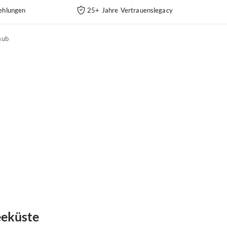
ehlungen
25+ Jahre Vertrauenslegacy
aub
eeküste