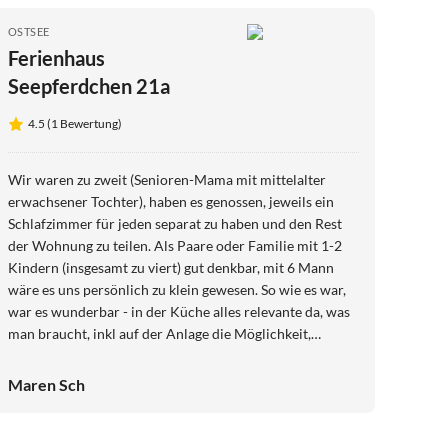
OSTSEE
Ferienhaus
Seepferdchen 21a
4.5 (1 Bewertung)
Wir waren zu zweit (Senioren-Mama mit mittelalter
erwachsener Tochter), haben es genossen, jeweils ein
Schlafzimmer für jeden separat zu haben und den Rest
der Wohnung zu teilen. Als Paare oder Familie mit 1-2
Kindern (insgesamt zu viert) gut denkbar, mit 6 Mann
wäre es uns persönlich zu klein gewesen. So wie es war,
war es wunderbar - in der Küche alles relevante da, was
man braucht, inkl auf der Anlage die Möglichkeit,
Wäsche zu waschen. Die Kaffeemaschine möchte aus
ihrer Nische genommen werden zum Benutzt werden
Maren Sch
(wegen Höhe der Nische), ansonsten alles alltagstauglich
inkl noch genug leerem Stauraum für eigenen Kram. Die
Gegend ist herrlich zum Spazierengehen und wer wie wir