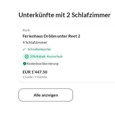
Virtuelle
Unterkünfte mit 2 Schlafzimmer
Tour
5.0
(20)
Rerik
Strandurlaub
Ferienhaus Drööm unter Reet 2
4 Schlafzimmer
Schnellantworter
10% Rabatt
·
Kurzurlaub
Kostenlose Stornierung
EUR 1’447.50
2 Gäste / 7 Nächte
Alle anzeigen