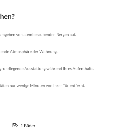
chen?
g umgeben von atemberaubenden Bergen auf.
ladende Atmosphäre der Wohnung.
grundlegende Ausstattung während Ihres Aufenthalts.
äten nur wenige Minuten von Ihrer Tür entfernt.
1 Bäder