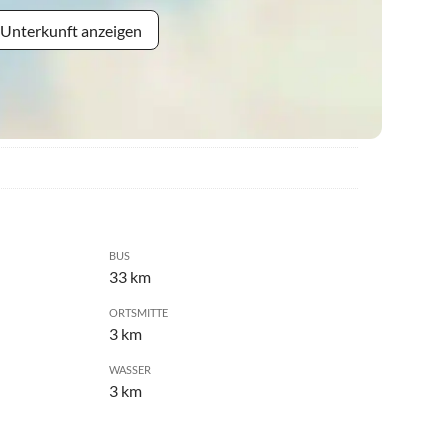
 Unterkunft anzeigen
BUS
33 km
ORTSMITTE
3 km
WASSER
3 km