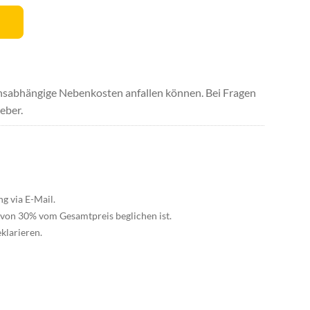
uchsabhängige Nebenkosten anfallen können. Bei Fragen
eber.
ng via E-Mail.
d von 30% vom Gesamtpreis beglichen ist.
klarieren.