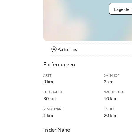
Lage der
Partschins
Entfernungen
ARZT
BAHNHOF
3 km
3 km
FLUGHAFEN
NACHTLEBEN
30 km
10 km
RESTAURANT
SKILIFT
1 km
20 km
In der Nähe