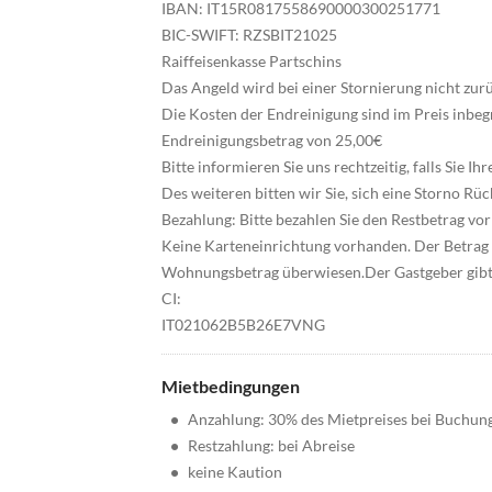
IBAN: IT15R0817558690000300251771
BIC-SWIFT: RZSBIT21025
Raiffeisenkasse Partschins
Das Angeld wird bei einer Stornierung nicht zurüc
Die Kosten der Endreinigung sind im Preis inbeg
Endreinigungsbetrag von 25,00€
Bitte informieren Sie uns rechtzeitig, falls Sie I
Des weiteren bitten wir Sie, sich eine Storno Rü
Bezahlung: Bitte bezahlen Sie den Restbetrag vor 
Keine Karteneinrichtung vorhanden. Der Betrag 
Wohnungsbetrag überwiesen.Der Gastgeber gibt d
CI:
IT021062B5B26E7VNG
Mietbedingungen
•
Anzahlung: 30% des Mietpreises bei Buchun
•
Restzahlung: bei Abreise
•
keine Kaution