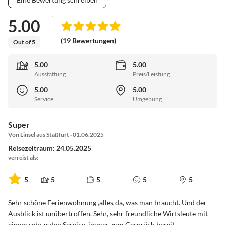
5.00
(19 Bewertungen)
Out of 5
5.00
5.00
Ausstattung
Preis/Leistung
5.00
5.00
Service
Umgebung
Super
Von Linsel aus Staßfurt · 01.06.2025
Reisezeitraum: 24.05.2025
verreist als:
5
5
5
5
5
Sehr schöne Ferienwohnung ,alles da, was man braucht. Und der
Ausblick ist unübertroffen. Sehr, sehr freundliche Wirtsleute mit
einem sehr guten Service, immer zum Gespräch bereit.