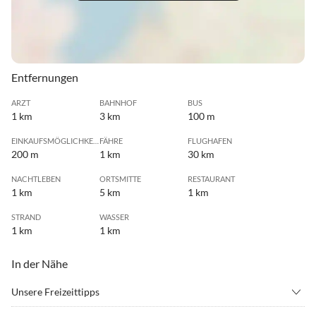
Entfernungen
ARZT
BAHNHOF
BUS
1 km
3 km
100 m
EINKAUFSMÖGLICHKEIT
FÄHRE
FLUGHAFEN
200 m
1 km
30 km
NACHTLEBEN
ORTSMITTE
RESTAURANT
1 km
5 km
1 km
STRAND
WASSER
1 km
1 km
In der Nähe
Unsere Freizeittipps
•
Angeln
•
Badminton