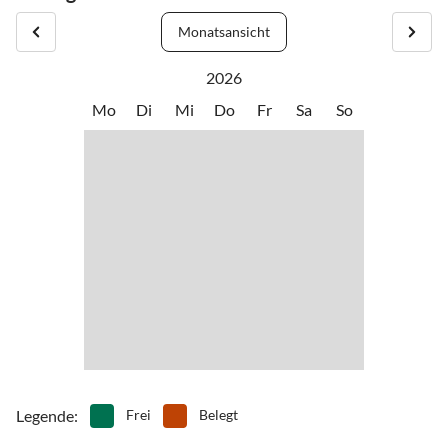
somit Zugang zum Wasser; eine Lage, die diese Gegend besonders
•
Schwimmen
•
Segelfliegen
Monatsansicht
attraktiv macht. Eingebettet in die umliegenden, teilweise steil
•
Segeln
•
Sehenswürdigkeiten
aufragenden Berge, fühlt man sich an diesem Teil des Lario
•
Ski-Alpin
•
Ski-Langlauf
2026
(einheimischer Name für den Comer See) fast wie in eine
•
Tennis
•
Wandern
Mo
Di
Mi
Do
Fr
Sa
So
norwegische Fjordlandschaft versetzt.
•
Wasserski
•
Wassersport
•
Weinprobe
•
Wellness
Hier befindet sich auch die einzige Insel des Sees, die historische
Isola Comacina. Sportbegeisterte finden hier ein Paradies, denn
Lezzeno bietet öffentliche Strände, gut ausgebaute Wanderwege am
See und in der üppigen Berglandschaft, ein öffentliches
Schwimmbad sowie eine Personenfähre.
Legende
:
Frei
Belegt