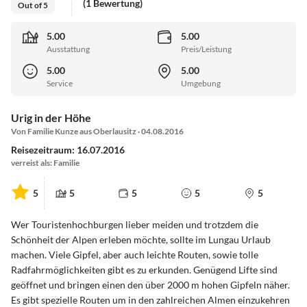
(1 Bewertung)
Out of 5
5.00
5.00
Ausstattung
Preis/Leistung
5.00
5.00
Service
Umgebung
Urig in der Höhe
Von Familie Kunze aus Oberlausitz · 04.08.2016
Reisezeitraum: 16.07.2016
verreist als: Familie
5
5
5
5
5
Wer Touristenhochburgen lieber meiden und trotzdem die
Schönheit der Alpen erleben möchte, sollte im Lungau Urlaub
machen. Viele Gipfel, aber auch leichte Routen, sowie tolle
Radfahrmöglichkeiten gibt es zu erkunden. Genügend Lifte sind
geöffnet und bringen einen den über 2000 m hohen Gipfeln näher.
Es gibt spezielle Routen um in den zahlreichen Almen einzukehren