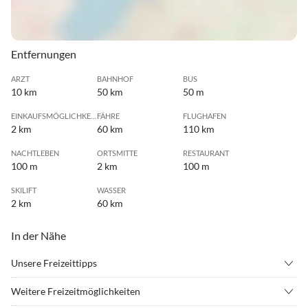
Entfernungen
ARZT
BAHNHOF
BUS
10 km
50 km
50 m
EINKAUFSMÖGLICHKEIT
FÄHRE
FLUGHAFEN
2 km
60 km
110 km
NACHTLEBEN
ORTSMITTE
RESTAURANT
100 m
2 km
100 m
SKILIFT
WASSER
2 km
60 km
In der Nähe
Unsere Freizeittipps
•
Bergsteigen
•
Bergwandern
Weitere Freizeitmöglichkeiten
•
Freibad
•
Klettern