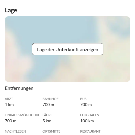
Lage
Lage der Unterkunft anzeigen
Entfernungen
ARZT
BAHNHOF
BUS
1 km
700 m
700 m
EINKAUFSMÖGLICHKEIT
FÄHRE
FLUGHAFEN
700 m
5 km
100 km
NACHTLEBEN
ORTSMITTE
RESTAURANT