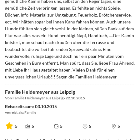
gemütliche Kamin haben uns, selbst an den Regentagen, eine
gemütliche Zeit verbringen lassen. Es fehlte an nichts Spiele,
Bücher, Info-Material zur Umgebung, Feuerholz, Brötchenservice,
ect. Wir hätten sogar bei Ihnen Kanu fahren können. Auch unsere
Hunde fühlten sich gleich wohl. In der kleinen, süßen Bank auf dem
Flur war alles was ein Hund benötigt Napf, Handtuch, ....Der Kamin
knistert, man schaut nach draußen über die Terrasse und
beobachtet die vorbei fahrenden Spreewaldkähne. Eine
wundervolle, ruhige Lage und doch nur ein paar Minuten vom
Geschehen in Burg entfernt. Man spürt, dass Sie, liebe Frau Ahrend,
mit Liebe Ihr Haus gestaltet haben. Vielen Dank für einen
unvergesslichen Urlaub!!! Sagen die Familien Heidemeyer
Familie Heidemeyer aus Leipzig
Von Familie Heidemeyer aus Leipzig · 22.10.2015
Reisezeitraum: 03.10.2015
verreist als: Familie
5
5
5
5
5