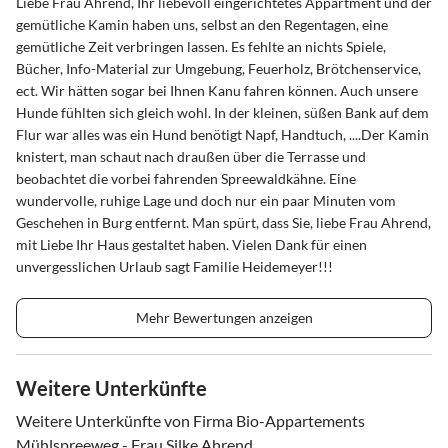
Liebe Frau Ahrend, Ihr liebevoll eingerichtetes Appartment und der
gemütliche Kamin haben uns, selbst an den Regentagen, eine
gemütliche Zeit verbringen lassen. Es fehlte an nichts Spiele,
Bücher, Info-Material zur Umgebung, Feuerholz, Brötchenservice,
ect. Wir hätten sogar bei Ihnen Kanu fahren können. Auch unsere
Hunde fühlten sich gleich wohl. In der kleinen, süßen Bank auf dem
Flur war alles was ein Hund benötigt Napf, Handtuch, ....Der Kamin
knistert, man schaut nach draußen über die Terrasse und
beobachtet die vorbei fahrenden Spreewaldkähne. Eine
wundervolle, ruhige Lage und doch nur ein paar Minuten vom
Geschehen in Burg entfernt. Man spürt, dass Sie, liebe Frau Ahrend,
mit Liebe Ihr Haus gestaltet haben. Vielen Dank für einen
unvergesslichen Urlaub sagt Familie Heidemeyer!!!
Mehr Bewertungen anzeigen
Weitere Unterkünfte
Weitere Unterkünfte von Firma Bio-Appartements
Mühlspreeweg - Frau Silke Ahrend