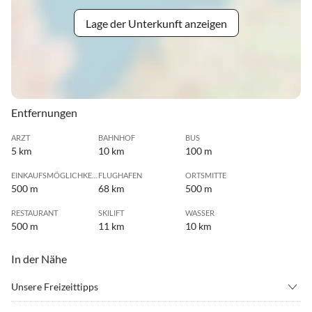
Lage der Unterkunft anzeigen
Entfernungen
ARZT
BAHNHOF
BUS
5 km
10 km
100 m
EINKAUFSMÖGLICHKEIT
FLUGHAFEN
ORTSMITTE
500 m
68 km
500 m
RESTAURANT
SKILIFT
WASSER
500 m
11 km
10 km
In der Nähe
Unsere Freizeittipps
•
Angeln
•
Bergwandern