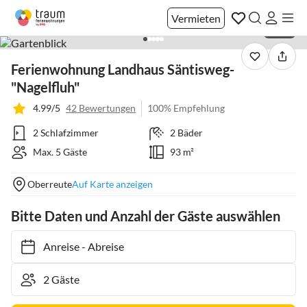
Vermieten
1 / 36
Ferienwohnung Landhaus Säntisweg-
"Nagelfluh"
4.99/5
42 Bewertungen
100% Empfehlung
2 Schlafzimmer
2 Bäder
Max. 5 Gäste
93 m²
Oberreute
Auf Karte anzeigen
Bitte Daten und Anzahl der Gäste auswählen
Anreise
-
Abreise