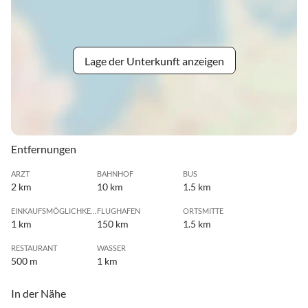
Lage der Unterkunft anzeigen
Entfernungen
ARZT
BAHNHOF
BUS
2 km
10 km
1.5 km
EINKAUFSMÖGLICHKEIT
FLUGHAFEN
ORTSMITTE
1 km
150 km
1.5 km
RESTAURANT
WASSER
500 m
1 km
In der Nähe