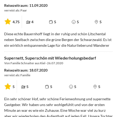
Reisezeitraum: 11.09.2020
verreist als: Paar
4.75
4
5
5
5
Diese echte Bauernhoff liegt in der ruhig und schön Litschental
neben Seelbach zwischen die grüne Bergen der Schwarzwald. Es ist
ein wirklich entspannende Lage für die Naturlieberund Wanderer
Supernett, Superschön mit Wiederholungsbedarf
Von Familie Schnaiter aus Kiel · 26.07.2020
Reisezeitraum: 18.07.2020
verreist als: Familie
5
5
5
5
5
Ein sehr schöner Hof, sehr schöne Ferienwohnung und supernette
Gastgeber. Wir haben uns sehr wohlgefühlt und von der ersten
Minute an war es wie ein Zuhause. Eine Woche war viel zu kurz
aber wir wiederholen den Aufenthalt auf jeden Fall. Unsere Tochter