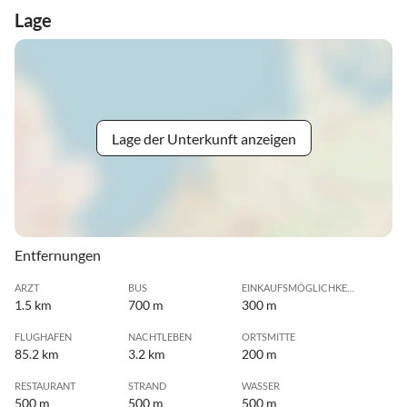
Lage
Lage der Unterkunft anzeigen
Entfernungen
ARZT
BUS
EINKAUFSMÖGLICHKEIT
1.5 km
700 m
300 m
FLUGHAFEN
NACHTLEBEN
ORTSMITTE
85.2 km
3.2 km
200 m
RESTAURANT
STRAND
WASSER
500 m
500 m
500 m