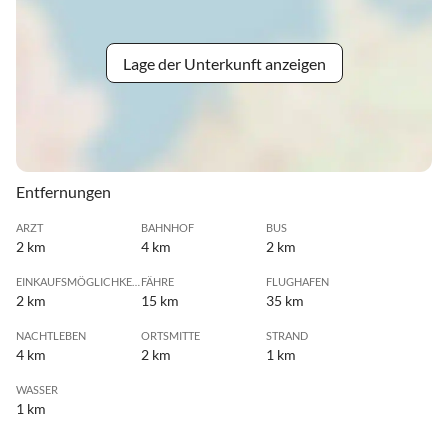
Lage der Unterkunft anzeigen
Entfernungen
ARZT
BAHNHOF
BUS
2 km
4 km
2 km
EINKAUFSMÖGLICHKEIT
FÄHRE
FLUGHAFEN
2 km
15 km
35 km
NACHTLEBEN
ORTSMITTE
STRAND
4 km
2 km
1 km
WASSER
1 km