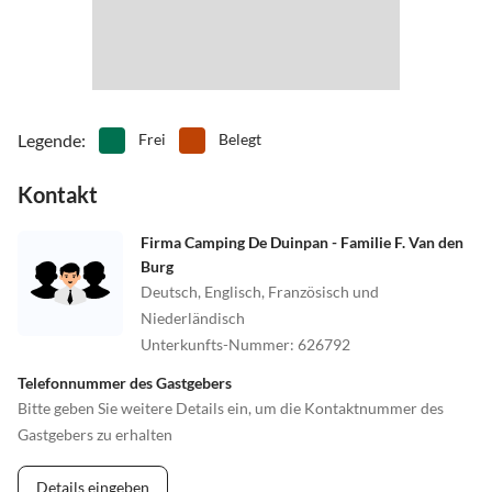
•
Vögel beobachten
•
Wakeboarden
•
Wandern
•
Wellness
•
Windsurfen
•
Zelten
Legende
:
Frei
Belegt
Kontakt
Firma Camping De Duinpan - Familie F. Van den
Burg
Deutsch, Englisch, Französisch und
Niederländisch
Unterkunfts-Nummer
:
626792
Telefonnummer des Gastgebers
Bitte geben Sie weitere Details ein, um die Kontaktnummer des
Gastgebers zu erhalten
Details eingeben