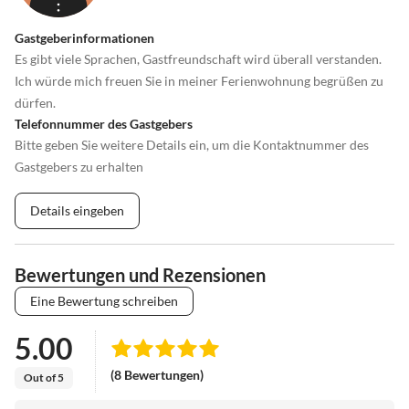
•
Wandern
•
Wassersport
•
Weinprobe
•
Wellness
Gastgeberinformationen
Es gibt viele Sprachen, Gastfreundschaft wird überall verstanden.
•
Zelten
•
Zoo
Ich würde mich freuen Sie in meiner Ferienwohnung begrüßen zu
dürfen.
Telefonnummer des Gastgebers
Bitte geben Sie weitere Details ein, um die Kontaktnummer des
Gastgebers zu erhalten
Details eingeben
Bewertungen und Rezensionen
Eine Bewertung schreiben
5.00
(8 Bewertungen)
Out of 5