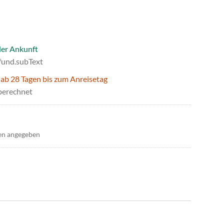
der Ankunft
efund.subText
 ab 28 Tagen bis zum Anreisetag
berechnet
en angegeben