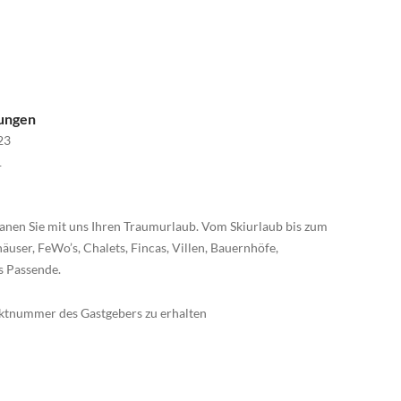
nungen
23
1
anen Sie mit uns Ihren Traumurlaub. Vom Skiurlaub bis zum
äuser, FeWo’s, Chalets, Fincas, Villen, Bauernhöfe,
s Passende.
taktnummer des Gastgebers zu erhalten