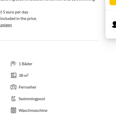
) 5 euro per day

included in the price.

zeigen
1 Bäder
38 m²
Fernseher
Swimmingpool
Waschmaschine