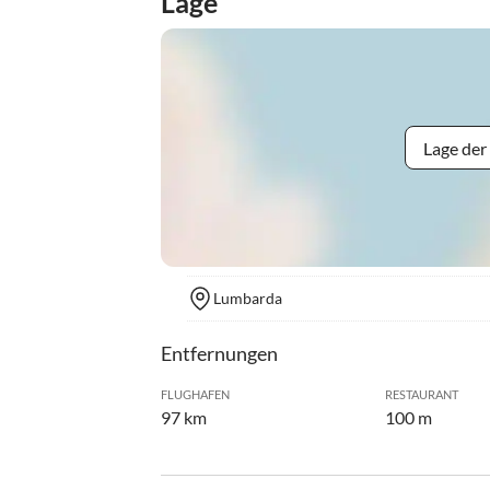
Lage
Lage der
Lumbarda
Entfernungen
FLUGHAFEN
RESTAURANT
97 km
100 m