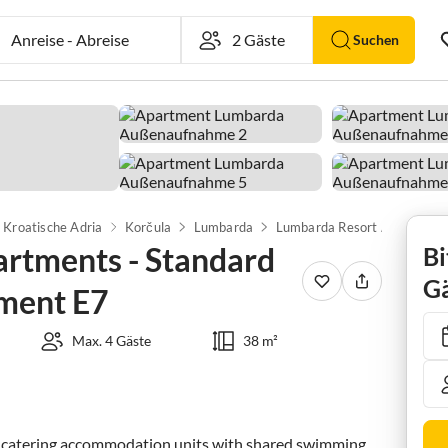
Anreise
-
Abreise
Suchen
Kroatische Adria
Korčula
Lumbarda
rtments - Standard
Bi
Gä
ment E7
Max. 4 Gäste
38 m²
-catering accommodation units with shared swimming 