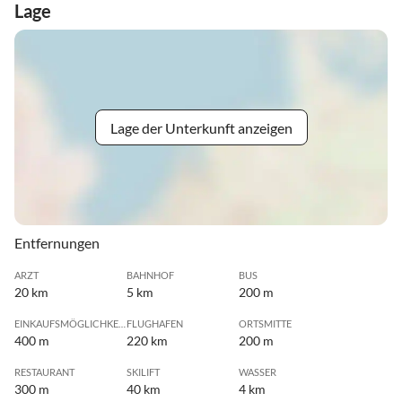
Lage
Lage der Unterkunft anzeigen
Entfernungen
ARZT
BAHNHOF
BUS
20 km
5 km
200 m
EINKAUFSMÖGLICHKEIT
FLUGHAFEN
ORTSMITTE
400 m
220 km
200 m
RESTAURANT
SKILIFT
WASSER
300 m
40 km
4 km