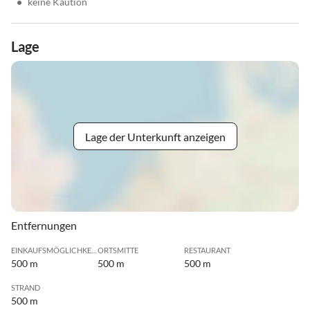
•
keine Kaution
Lage
Lage der Unterkunft anzeigen
Entfernungen
EINKAUFSMÖGLICHKEIT
ORTSMITTE
RESTAURANT
500 m
500 m
500 m
STRAND
500 m