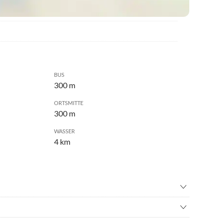
BUS
300 m
ORTSMITTE
300 m
WASSER
4 km
wandern
•
Erlebnisbad
ad
•
Freizeitpark