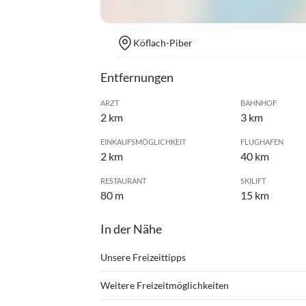
Köflach-Piber
Entfernungen
ARZT
BAHNHOF
2 km
3 km
EINKAUFSMÖGLICHKEIT
FLUGHAFEN
2 km
40 km
RESTAURANT
SKILIFT
80 m
15 km
In der Nähe
Unsere Freizeittipps
•
Angeln
•
Berg
Weitere Freizeitmöglichkeiten
•
Fitness
•
Freib