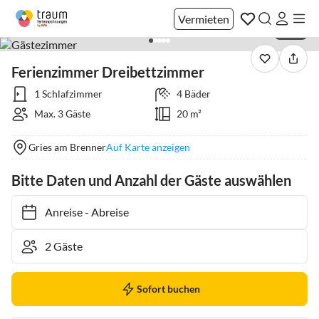
Vermieten
1 / 24
Ferienzimmer Dreibettzimmer
1 Schlafzimmer
4 Bäder
Max. 3 Gäste
20 m²
Gries am Brenner
Auf Karte anzeigen
Bitte Daten und Anzahl der Gäste auswählen
Anreise
-
Abreise
Sofort buchen