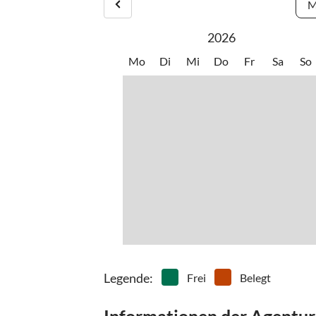
M
Abreise Check out: 07:00 - 12:00
2026
Mo
Di
Mi
Do
Fr
Sa
So
Legende
:
Frei
Belegt
Informationen der Agentur