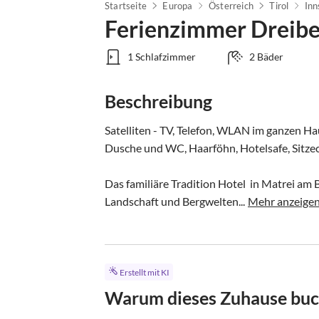
Startseite
Europa
Österreich
Tirol
In
Ferienzimmer Dreib
1 Schlafzimmer
2 Bäder
Beschreibung
Satelliten - TV, Telefon, WLAN im ganzen H
Dusche und WC, Haarföhn, Hotelsafe, Sitzec
Das familiäre Tradition Hotel  in Matrei am 
Landschaft und Bergwelten...
Mehr anzeige
Erstellt mit KI
Warum dieses Zuhause bu