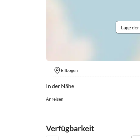
Lage der
Ellbögen
In der Nähe
Anreisen
Bis 1 Tag vor Anreise können Sie kostenfrei storn
Stunden vor Anreise einen Prozentualen Betrag 
Verfügbarkeit
Anreise Check in: 14:00 - 23:00