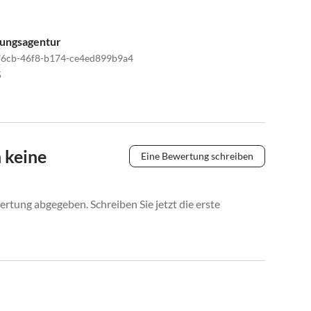
tungsagentur
6cb-46f8-b174-ce4ed899b9a4
5
 keine
Eine Bewertung schreiben
rtung abgegeben. Schreiben Sie jetzt die erste