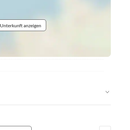
 Unterkunft anzeigen
ieren. Der Gast zahlt im Falle einer Stornierung in den 24
in Höhe von 30% des gebuchten Urlaubs.