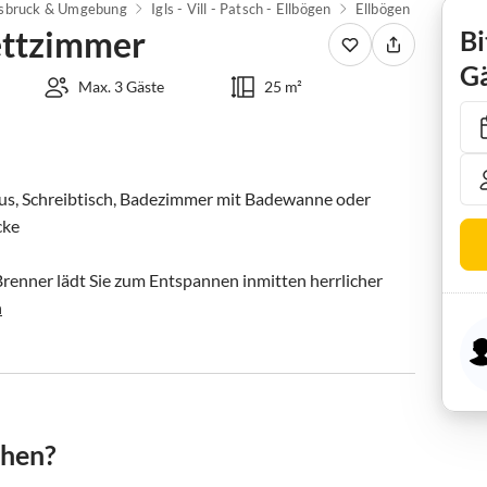
nsbruck & Umgebung
Igls - Vill - Patsch - Ellbögen
Ellbögen
Ferienz
ettzimmer
Bi
Gä
Max. 3 Gäste
25 m²
aus, Schreibtisch, Badezimmer mit Badewanne oder 
ke

Brenner lädt Sie zum Entspannen inmitten herrlicher 
n
chen?