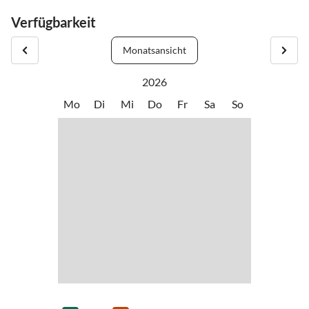
dem Restaurant Kupferkessel. Unsere Reception ist von 7.30 Uhr
Verfügbarkeit
bis 20.00 Uhr besetzt. Sollten Sie später anreisen, hinterlegen wir
Ihren Schlüssel in einem Schlüsselsafe.
Monatsansicht
2026
Mo
Di
Mi
Do
Fr
Sa
So