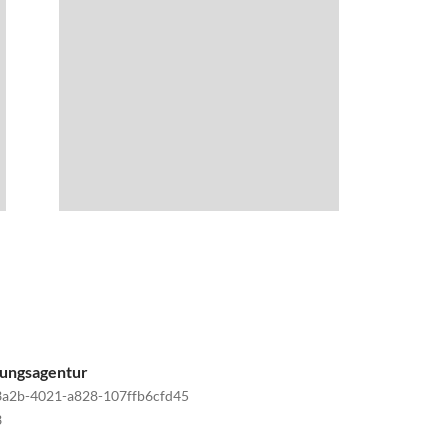
tungsagentur
a2b-4021-a828-107ffb6cfd45
3