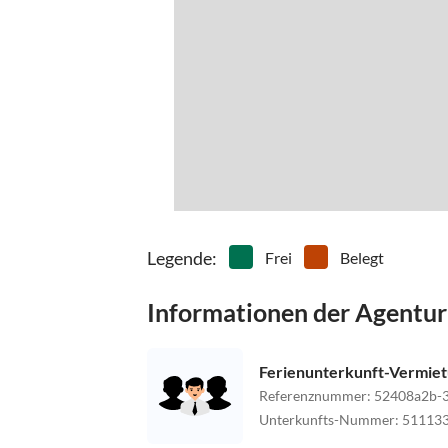
Legende
:
Frei
Belegt
Informationen der Agentur
Ferienunterkunft-Vermie
Referenznummer
:
52408a2b-3
Unterkunfts-Nummer
:
51113