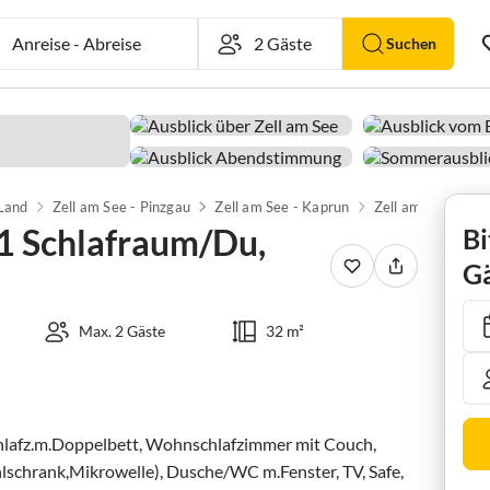
Anreise
-
Abreise
Suchen
 Land
Zell am See - Pinzgau
Zell am See - Kaprun
Zell am See
 1 Schlafraum/Du,
Bi
Gä
Max. 2 Gäste
32 m²
chlafz.m.Doppelbett, Wohnschlafzimmer mit Couch, 
schrank,Mikrowelle), Dusche/WC m.Fenster, TV, Safe, 