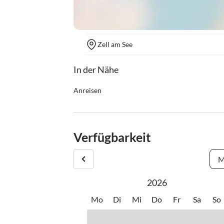
Zell am See
In der Nähe
Anreisen
Check in ab 16.00 bis 18.00 Uhr oder nach Absp
Check out bis 10.00 Uhr.
Anreise Beschreibung auf der Website.
Verfügbarkeit
Bitte teilen Sie uns die ungefähre Ankunftszeit mi
M
2026
Mo
Di
Mi
Do
Fr
Sa
So