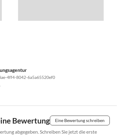
tungsagentur
4ae-4ff4-8042-6a5a65520ef0
1
eine Bewertung
Eine Bewertung schreiben
rtung abgegeben. Schreiben Sie jetzt die erste