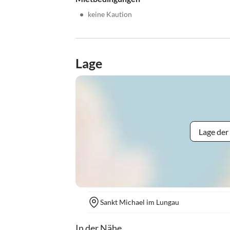
•
keine Kaution
Lage
Lage der
Sankt Michael im Lungau
In der Nähe