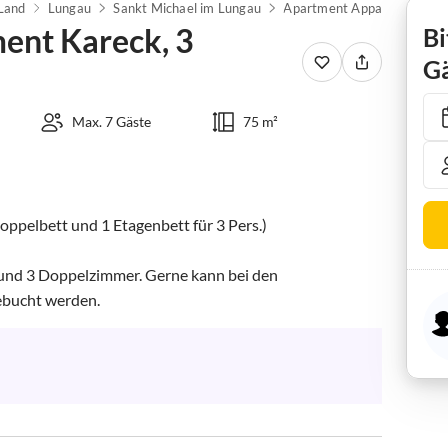
 Land
Lungau
Sankt Michael im Lungau
ent Kareck, 3
Bi
Gä
Max. 7 Gäste
75 m²
pelbett und 1 Etagenbett für 3 Pers.)

und 3 Doppelzimmer. Gerne kann bei den 
ebucht werden.