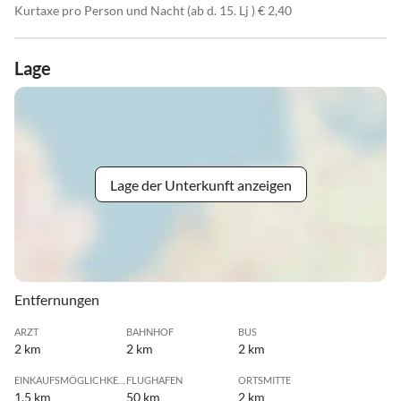
Kurtaxe pro Person und Nacht (ab d. 15. Lj ) € 2,40
Lage
Lage der Unterkunft anzeigen
Entfernungen
ARZT
BAHNHOF
BUS
2 km
2 km
2 km
EINKAUFSMÖGLICHKEIT
FLUGHAFEN
ORTSMITTE
1.5 km
50 km
2 km