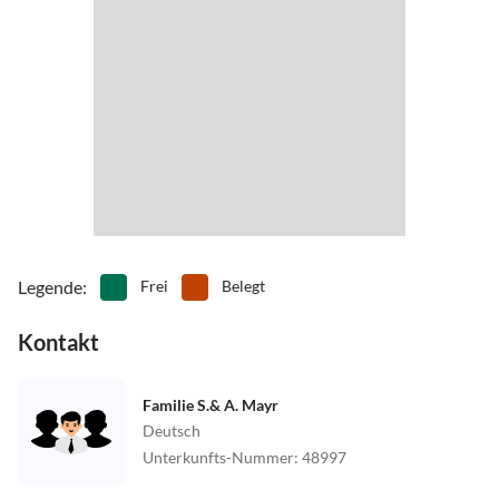
•
Surfen
•
Tauchen
•
Tennis
•
Thermalbäder
•
Tretbootfahren
•
Vögel beobachten
•
Volleyball
•
Wandern
•
Wasserski
•
Wassersport
•
Wellness
Legende
:
Frei
Belegt
Kontakt
Familie S.& A. Mayr
Deutsch
Unterkunfts-Nummer
:
48997