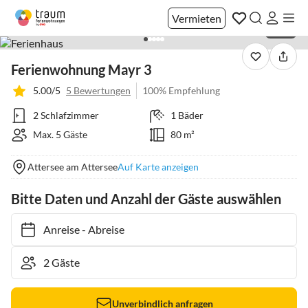
Vermieten
1 / 20
Ferienwohnung Mayr 3
5.00/5
5 Bewertungen
100% Empfehlung
2 Schlafzimmer
1 Bäder
Max. 5 Gäste
80 m²
Attersee am Attersee
Auf Karte anzeigen
Bitte Daten und Anzahl der Gäste auswählen
Anreise
-
Abreise
Unverbindlich anfragen