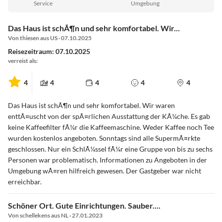
Service
Umgebung
Das Haus ist schÃ¶n und sehr komfortabel. Wir...
Von thiesen aus US · 07.10.2025
Reisezeitraum: 07.10.2025
verreist als:
4
4
4
4
4
Das Haus ist schÃ¶n und sehr komfortabel. Wir waren
enttÃ¤uscht von der spÃ¤rlichen Ausstattung der KÃ¼che. Es gab
keine Kaffeefilter fÃ¼r die Kaffeemaschine. Weder Kaffee noch Tee
wurden kostenlos angeboten. Sonntags sind alle SupermÃ¤rkte
geschlossen. Nur ein SchlÃ¼ssel fÃ¼r eine Gruppe von bis zu sechs
Personen war problematisch. Informationen zu Angeboten in der
Umgebung wÃ¤ren hilfreich gewesen. Der Gastgeber war nicht
erreichbar.
Schöner Ort. Gute Einrichtungen. Sauber....
Von schellekens aus NL · 27.01.2023