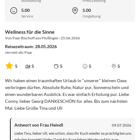
Ausstattung
Preis/Leistung
5.00
5.00
Service
Umgebung
Wellness für die Sinne
Von Paar Bischoff aus Pfullingen · 25.06.2026
Reisezeitraum: 28.05.2026
verreist als: Paar
5
5
5
5
5
Wir haben einen traumhaften Urlaub in "unserer" kleinen Oase
verbringen dürfen. Absolute Ruhe, Natur pur, Sonnenschein und
einen wunderbaren Ausblick. Es war einfach Erholung pur. Liebe
Conny, lieber Georg DANKESCHÖN für alles. Bis zum nächsten
Mal. Liebe Grüße Tina und Uli
Antwort von Frau Heindl
09.07.2026
Liebe Tina, lieber Uli, wie schön, dass Ihr Euch wieder so prächtig bei uns
erholen konntet! Vielen Dank für Eure lieben Worte und bis zum