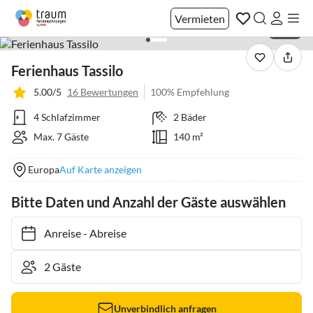
Vermieten
1 / 40
Ferienhaus Tassilo
5.00/5
16 Bewertungen
100% Empfehlung
4 Schlafzimmer
2 Bäder
Max. 7 Gäste
140 m²
Europa
Auf Karte anzeigen
Bitte Daten und Anzahl der Gäste auswählen
Anreise
-
Abreise
Unverbindlich anfragen