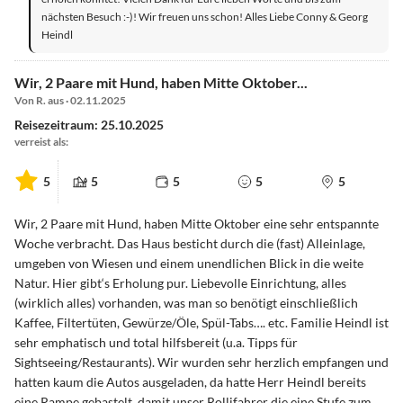
nächsten Besuch :-)! Wir freuen uns schon! Alles Liebe Conny & Georg
Heindl
Wir, 2 Paare mit Hund, haben Mitte Oktober...
Von R. aus · 02.11.2025
Reisezeitraum: 25.10.2025
verreist als:
5
5
5
5
5
Wir, 2 Paare mit Hund, haben Mitte Oktober eine sehr entspannte
Woche verbracht. Das Haus besticht durch die (fast) Alleinlage,
umgeben von Wiesen und einem unendlichen Blick in die weite
Natur. Hier gibt‘s Erholung pur. Liebevolle Einrichtung, alles
(wirklich alles) vorhanden, was man so benötigt einschließlich
Kaffee, Filtertüten, Gewürze/Öle, Spül-Tabs…. etc. Familie Heindl ist
sehr emphatisch und total hilfsbereit (u.a. Tipps für
Sightseeing/Restaurants). Wir wurden sehr herzlich empfangen und
hatten kaum die Autos ausgeladen, da hatte Herr Heindl bereits
eine Rampe gebastelt, damit unser Rollifahrer die eine Stufe zum