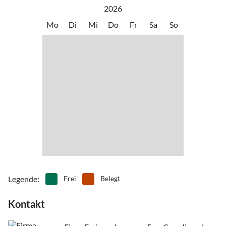
Kloster Andechs * Schloss Linderhof * Hohenpeißenberg
•
Klettern
•
Kultur
2026
•
Lagerfeuer
•
Minigolf
Mo
Di
Mi
Do
Fr
Sa
So
•
Mountainbiking
•
Museen
•
Nordic Walking
•
Radfahren/ Cycling
•
Reiten
•
Rudern
•
Schifffahrt/Bootstour
•
Schlittschuhlaufen
•
Schwimmen
•
Segelfliegen
•
Segeln
•
Sehenswürdigkeiten
•
Theater
•
Tretbootfahren
•
Wandern
•
Wassersport
•
Zoo
Legende
:
Frei
Belegt
Kontakt