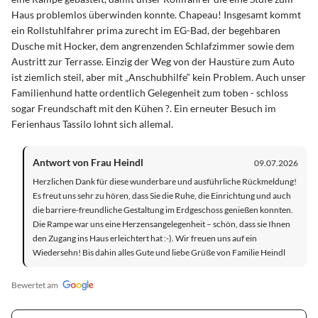
Haus problemlos überwinden konnte. Chapeau! Insgesamt kommt
ein Rollstuhlfahrer prima zurecht im EG-Bad, der begehbaren
Dusche mit Hocker, dem angrenzenden Schlafzimmer sowie dem
Austritt zur Terrasse. Einzig der Weg von der Haustüre zum Auto
ist ziemlich steil, aber mit „Anschubhilfe“ kein Problem. Auch unser
Familienhund hatte ordentlich Gelegenheit zum toben - schloss
sogar Freundschaft mit den Kühen ?. Ein erneuter Besuch im
Ferienhaus Tassilo lohnt sich allemal.
Antwort von Frau Heindl
09.07.2026
Herzlichen Dank für diese wunderbare und ausführliche Rückmeldung!
Es freut uns sehr zu hören, dass Sie die Ruhe, die Einrichtung und auch
die barriere-freundliche Gestaltung im Erdgeschoss genießen konnten.
Die Rampe war uns eine Herzensangelegenheit – schön, dass sie Ihnen
den Zugang ins Haus erleichtert hat :-). Wir freuen uns auf ein
Wiedersehn! Bis dahin alles Gute und liebe Grüße von Familie Heindl
Bewertet am