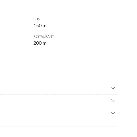
BUS
150 m
RESTAURANT
200 m
nisbad
•
Fitness
rundfahrt
•
Inliner fahren
rekt am langen Südstrand der "Sonneninsel" Fehmarn und
•
Kitesurfen
und auch das Wasserparadies FehMare erwarten Sie dort. In
olf
•
Radfahren/ Cycling
00-18.00 Uhr
dstrand oder Yachthafen erreicht.
rn
•
Schifffahrt/Bootstour
10.00 Uhr
immen
•
Segeln