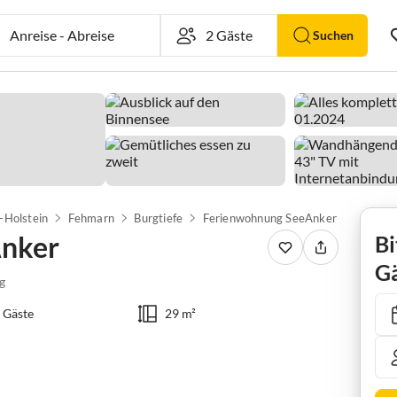
Anreise
-
Abreise
Suchen
-Holstein
Fehmarn
Burgtiefe
Ferienwohnung SeeAnker
Anker
Bi
Gä
g
 Gäste
29 m²