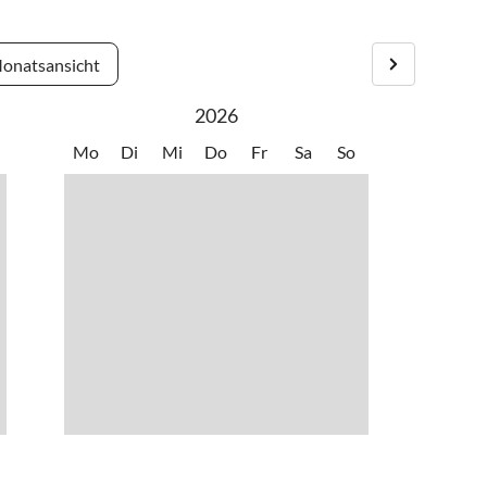
cheune/ Indoorspielplatz
•
Surfen
ootfahren
•
Vögel beobachten
onatsansicht
ern
•
Wasserski
ess
•
Windsurfen
2026
Mo
Di
Mi
Do
Fr
Sa
So