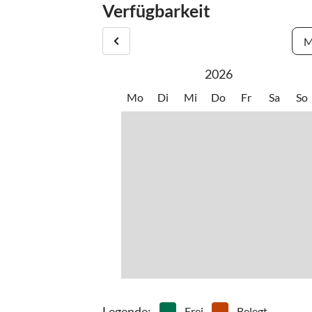
Verfügbarkeit
•
Spielplatz
•
Spiels
•
Tauchen
•
Tretb
M
•
Wakeboarden
•
Wand
•
Wassersport
•
Welln
2026
Mo
Di
Mi
Do
Fr
Sa
So
Legende
:
Frei
Belegt