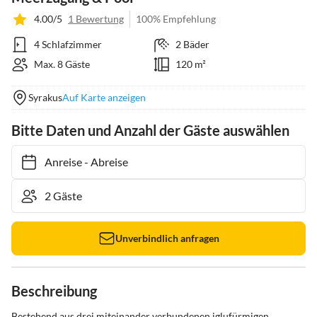
4.00/5
1 Bewertung
100% Empfehlung
4 Schlafzimmer
2 Bäder
Max. 8 Gäste
120 m²
Syrakus
Auf Karte anzeigen
Bitte Daten und Anzahl der Gäste auswählen
Anreise
-
Abreise
Unverbindlich anfragen
Beschreibung
Bestehend aus drei miteinander verbundenen iglufürmigen 